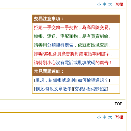
小
中
大
78樓
交易注意事項：
拒絕一手交錢一手交貨，為高風險交易。
轉帳、運送、宅配寵物，易有買賣糾紛。
請善用
分類搜尋廣告
，依縣市區域查詢。
詐騙/累犯會員廣告將封鎖電話等關鍵字，
請特別小心
沒有電話或亂填號碼
的廣告！
常見問題連結：
[
版規．封鎖帳號原則
][
如何檢舉違規？
]
[
刪文/修改文章教學
][
交易糾紛-證物室
]
TOP
小
中
大
79樓