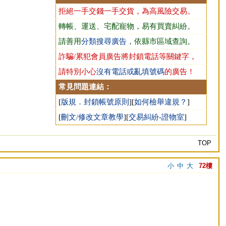
拒絕一手交錢一手交貨，為高風險交易。
轉帳、運送、宅配寵物，易有買賣糾紛。
請善用
分類搜尋廣告
，依縣市區域查詢。
詐騙/累犯會員廣告將封鎖電話等關鍵字，
請特別小心
沒有電話或亂填號碼
的廣告！
常見問題連結：
[
版規．封鎖帳號原則
][
如何檢舉違規？
]
[
刪文/修改文章教學
][
交易糾紛-證物室
]
TOP
小
中
大
72樓