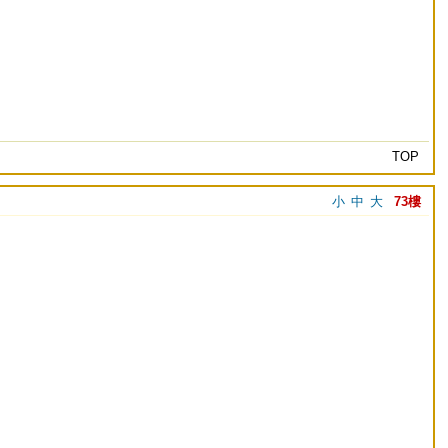
TOP
小
中
大
73樓