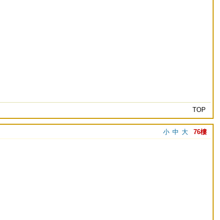
TOP
小
中
大
76樓