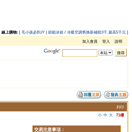
線上購物:
[
毛小孩必BUY
|
節能冰箱
/
冷暖空調舊換新補助3千,最高5千元
]
加入會員
登入
說明
搜尋
列印
小
中
大
71樓
交易注意事項：