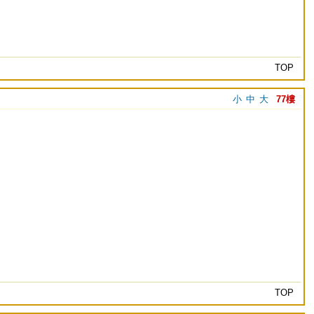
TOP
小
中
大
77樓
TOP