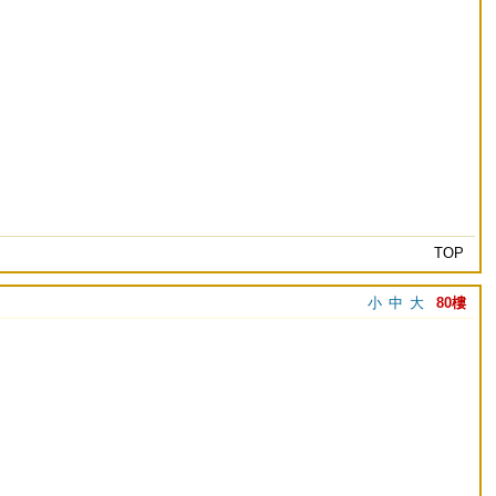
TOP
小
中
大
80樓