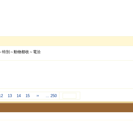
種～特別～動物都收～電洽
››
12
13
14
15
... 250