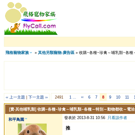
飛格寵物家族
»
其他另類寵物-廣告區
» 收購~各種~珍禽～哺乳類~各
‹‹
‹‹ 上一主題
|
下一主題 ››
2491
1 ...
6
7
8
9
10
11
[賣-其他哺乳類]
收購~各種~珍禽～哺乳類~各種～特別～動物都收～電洽
發表於 2013-8-31 10:56
只看該作者
和平鳥園
推