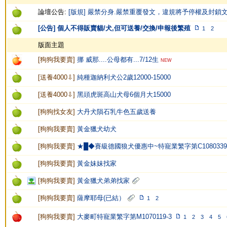
論壇公告:
[版規] 嚴禁分身.嚴禁重覆發文，違規將予停權及封鎖
[公告] 個人不得販賣貓/犬,但可送養/交換/申報後繁殖
1
2
版面主題
[
狗狗我要賣
]
挪 威那....公母都有...7/12生
NEW
[
送養4000⇩
]
純種迦納利犬公2歲12000-15000
[
送養4000⇩
]
黑頭虎斑高山犬母6個月大15000
[
狗狗找女友
]
大丹犬隕石乳牛色五歲送養
[
狗狗我要賣
]
黃金獵犬幼犬
[
狗狗我要賣
]
★█◆賽級德國狼犬優惠中~特寵業繁字第C108033
[
狗狗我要賣
]
黃金妹妹找家
[
狗狗我要賣
]
黃金獵犬弟弟找家
[
狗狗我要賣
]
薩摩耶母(已結）
1
2
[
狗狗我要賣
]
大麥町特寵業繁字第M1070119-3
1
2
3
4
5