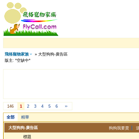
飛格寵物家族
» 大型狗狗-廣告區
版主: *空缺中*
››
146
1
2
3
4
5
6
全部
精華
大型狗狗-廣告區
狗狗我要賣
送
標題