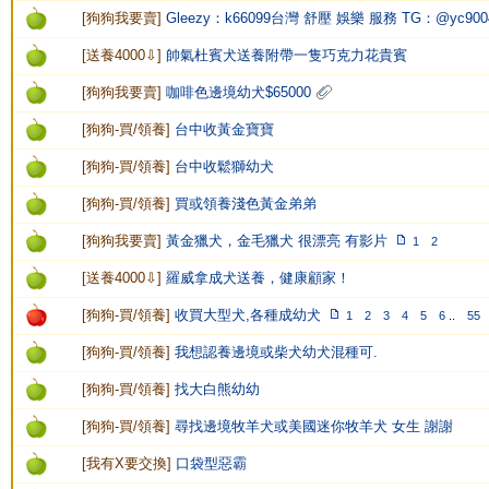
[
狗狗我要賣
]
Gleezy：k66099台灣 舒壓 娛樂 服務 TG：@yc900
[
送養4000⇩
]
帥氣杜賓犬送養附帶一隻巧克力花貴賓
[
狗狗我要賣
]
咖啡色邊境幼犬$65000
[
狗狗-買/領養
]
台中收黃金寶寶
[
狗狗-買/領養
]
台中收鬆獅幼犬
[
狗狗-買/領養
]
買或領養淺色黃金弟弟
[
狗狗我要賣
]
黃金獵犬，金毛獵犬 很漂亮 有影片
1
2
[
送養4000⇩
]
羅威拿成犬送養，健康顧家！
[
狗狗-買/領養
]
收買大型犬,各種成幼犬
1
2
3
4
5
6
..
55
[
狗狗-買/領養
]
我想認養邊境或柴犬幼犬混種可.
[
狗狗-買/領養
]
找大白熊幼幼
[
狗狗-買/領養
]
尋找邊境牧羊犬或美國迷你牧羊犬 女生 謝謝
[
我有X要交換
]
口袋型惡霸