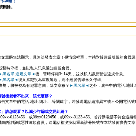
將予停權！
告或刪除。
的文章將無法顯示，且無法發表文章！視情節輕重，本站對於違反版規的會員懲
或暫時停權，並以私人訊息通知違規會員。
►黑名單.違規文章◄
後，暫時停權3~14天，並以私人訊息警告違規會員。
►黑名單◄
後又累犯視為重度違規，則不經警告即永久停權。
違規，將被視為有犯罪意圖，除文章移至
►黑名單◄
之外，廣告中的電話.地址.
帳號後就看不出來，該怎麼辦？
告文章中的電話.地址.網址....等關鍵字，若發現電話編排異常或不公開電話
常」該怎麼看？以減少詐騙或交易糾紛？
xx-0123456，或09xx0123456，或09xx-0123-456。若行動電
封鎖的詐騙或惡性違規會員，連電話都沒換就重新註冊帳號在本站發佈廣告文章