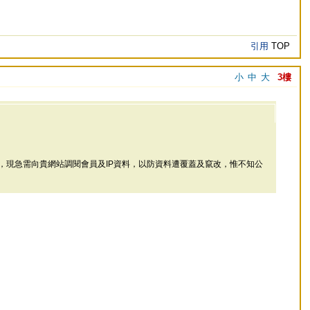
引用
TOP
小
中
大
3樓
現急需向貴網站調閱會員及IP資料，以防資料遭覆蓋及竄改，惟不知公