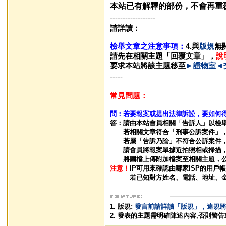
本站已有解釋的部份，不會再重
------------------
請詳讀：
檢舉文章之注意事項：
4.與
版規
無
請先在相關主題「回覆文章」，
說
要求本站將該主題移至
►證物室◄
-----
常見問題：
問：若要報案或提出法律訴訟，要如何得知
答：請由本站會員相關「告訴人」以檢舉
若相關文章符合「刑事公訴案件」，本
若屬「告訴乃論」不符合公訴案件，
請會員將報案單據近拍照相或掃描，
將圖檔上傳附加檔案至相關主題，公開
注意！
IP可用來確認由哪家ISP的用
若已知對方姓名、電話、地址、金融帳
1. 版規:
發言前請詳讀「版規」，違規
2. 發表的主題需明確陳述內容,否則警