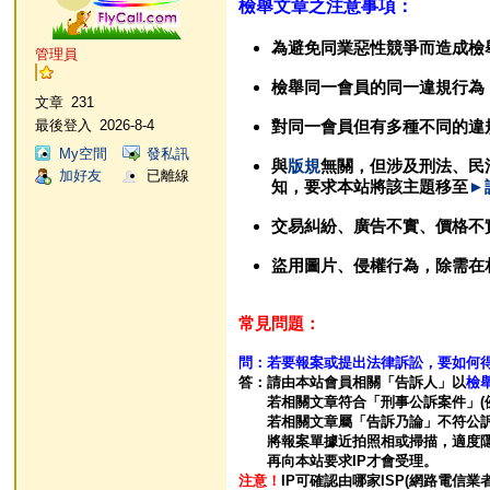
檢舉文章之注意事項：
為避免同業惡性競爭而造成檢
管理員
檢舉同一會員的同一違規行為
文章
231
對同一會員但有多種不同的違
最後登入
2026-8-4
My空間
發私訊
與
版規
無關，但涉及刑法、民
加好友
已離線
知，要求本站將該主題移至
►
交易糾紛、廣告不實、價格不實..
盜用圖片、侵權行為，除需在
常見問題：
問：若要報案或提出法律訴訟，要如何得
答：請由本站會員相關「告訴人」以
檢
若相關文章符合「刑事公訴案件」(例:詐
若相關文章屬「告訴乃論」不符公訴案件
將報案單據近拍照相或掃描，適度隱
再向本站要求IP才會受理。
注意！
IP可確認由哪家ISP(網路電信