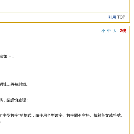
引用
TOP
小
中
大
2樓
處如下：
網址...將被封鎖。
號碼，請謹慎處理！
話不符合這幾種"半型數字"的格式，而使用全型數字、數字間有空格、摻雜英文或符號、
。