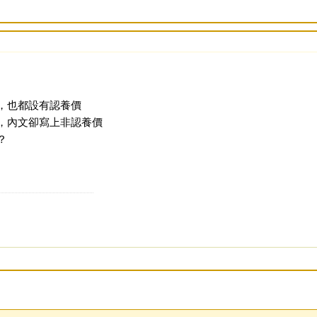
，也都設有認養價
，內文卻寫上非認養價
？