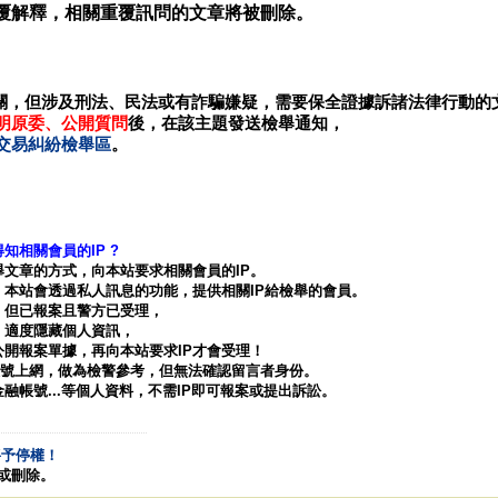
覆解釋，相關重覆訊問的文章將被刪除。
關，但涉及刑法、民法或有詐騙嫌疑，需要保全證據訴諸法律行動的
明原委、公開質問
後，在該主題發送檢舉通知，
交易糾紛檢舉區
。
相關會員的IP ?
文章的方式，向本站要求相關會員的IP。
站會透過私人訊息的功能，提供相關IP給檢舉的會員。
但已報案且警方已受理，
適度隱藏個人資訊，
報案單據，再向本站要求IP才會受理！
戶帳號上網，做為檢警參考，但無法確認留言者身份。
號...等個人資料，不需IP即可報案或提出訴訟。
將予停權！
告或刪除。