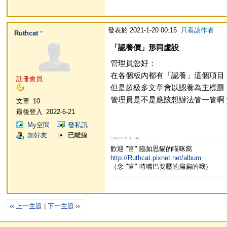
發表於 2021-1-20 00:15
只看該作者
Ruthcat
「認養價」形同虛設
管理員您好：
在各個板內都有「認養」這個項目
註冊會員
但是超級多文章會以認養為主標題
管理員是不是應該想辦法管一管啊
文章
10
最後登入
2022-6-21
My空間
發私訊
加好友
已離線
歡迎 "官" 臨如思貓的喵咪窩
http://Ruthcat.pixnet.net/album
（念 "官" 時嘴巴要壓的扁扁的哦）
‹‹ 上一主題
|
下一主題 ››