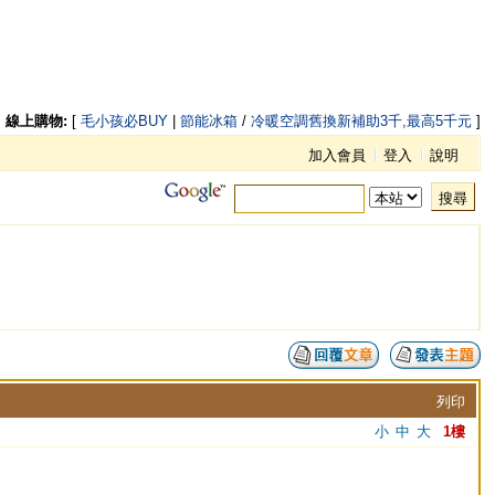
線上購物:
[
毛小孩必BUY
|
節能冰箱
/
冷暖空調舊換新補助3千,最高5千元
]
加入會員
登入
說明
搜尋
列印
小
中
大
1樓