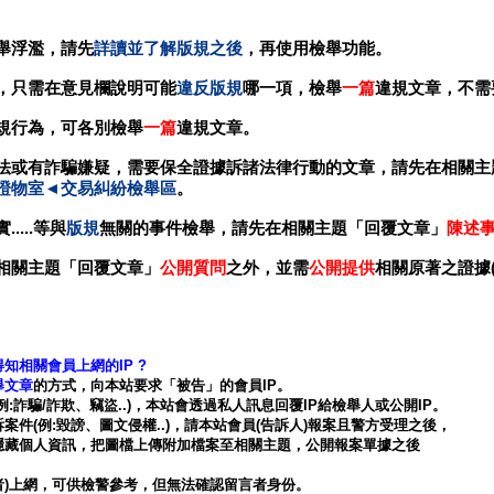
舉浮濫，請先
詳讀並了解版規之後
，再使用檢舉功能。
，只需在意見欄說明可能
違反版規
哪一項，檢舉
一篇
違規文章，不需
規行為，可各別檢舉
一篇
違規文章。
法或有詐騙嫌疑，需要保全證據訴諸法律行動的文章，
請先在相關主
證物室◄交易糾紛檢舉區
。
...等與
版規
無關的事件檢舉，請先在相關主題「回覆文章」
陳述
相關主題「回覆文章」
公開質問
之外，並需
公開提供
相關原著之證據
知相關會員上網的IP ?
舉文章
的方式，向本站要求「被告」的會員IP。
騙/詐欺、竊盜..)，本站會透過私人訊息回覆IP給檢舉人或公開IP。
(例:毀謗、圖文侵權..)，請本站會員(告訴人)報案且警方受理之後，
藏個人資訊，把圖檔上傳附加檔案至相關主題，公開報案單據之後
業者)上網，可供檢警參考，但無法確認留言者身份。