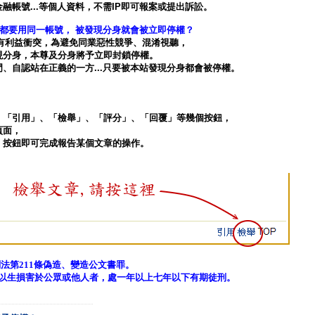
號...等個人資料，不需IP即可報案或提出訴訟。
論都要用同一帳號， 被發現分身就會被立即停權？
之間有利益衝突，為避免同業惡性競爭、混淆視聽，
分身，本尊及分身將予立即封鎖停權。
自認站在正義的一方...只要被本站發現分身都會被停權。
，
「引用」、「檢舉」、「評分」、「回覆」等幾個按鈕，
頁面，
按鈕即可完成報告某個文章的操作。
法第211條
偽造、變造公文書罪。
，足以生損害於公眾或他人者，處一年以上七年以下有期徒刑。