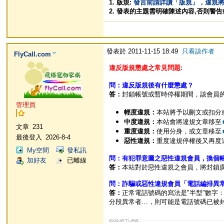
1. 版規:
發言前請詳讀「版規」，違規
2. 發表的主題需明確陳述內容,否則警
發表於 2011-11-15 18:49
只看該作者
FlyCall.com
違反版規懲處之常見問題:
問：違反版規後有什麼懲處？
答：
封鎖帳號或暫時停權期間，該會員
管理員
輕度違規：
本站將予以刪文或扣分
中度違規：
本站會將違規文章移至
文章
231
重度違規：
使用分身，或文章移至
最後登入
2026-8-4
惡性違規：
重度違規停權後又再度
My空間
發私訊
問：有犯罪意圖之惡性違規會員，換個
加好友
已離線
答：
本站對於惡性違規之會員，將封鎖廣
問：詐騙或惡性違規會員「電話編排異
答：
正常電話號碼的寫法是"半型"數字：09
分段異常者…，則可能是電話號碼已被