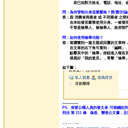
若已知對方姓名、電話、地址、金融帳
問：為何管制分身這麼嚴格？買/賣/討
答：因 消費者與業者 或 不同業者 
在本站發言嚴禁使用分身。一被發現
不管是檢舉人、被檢舉人、政府部門、
問：如何使用檢舉功能？
答：當瀏覽到一篇主題或回覆的文章時
在文章的右下角可看到：「編輯」、
點擊其中的「檢舉」按鈕進入報告
填寫好「我的意見」，單擊「檢舉」
如下圖：
--------------
PS.
假冒公職人員的
發文者 ,可能觸犯刑
刑法 第 211 條 偽造、變造公文書