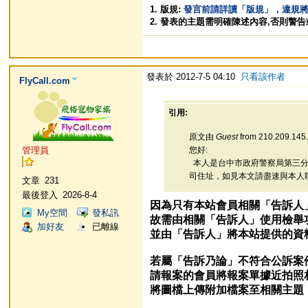
1. 版規:
發言前請詳讀「版規」，違規
2. 發表的主題需明確陳述內容,否則警
發表於 2012-7-5 04:10
只看該作者
FlyCall.com
引用:
原文由
Guest
from 210.209.145
管理員
您好:
本人是台中市政府警察局第三分
司住址，如見本文請盡速與本人聯絡
文章
231
最後登入
2026-8-4
因為只有本站會員相關「告訴人
My空間
發私訊
故需由相關「告訴人」使用檢舉
加好友
已離線
並由「告訴人」將本站提供的資
若屬「告訴乃論」不符合公訴案
請報案的會員將報案單據近拍照
將圖檔上傳附加檔案至相關主題