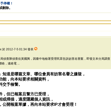
將予停權！
告或刪除。
.x 於 2012-7-5 01:34 發表
局偵查隊偵查佐黃國興，因臺中地檢署受理民眾告訴妨害名譽案，即發文本分局調查，
，連絡電 ...
」知道是哪篇文章、哪位會員有妨害名譽之嫌疑，
功能，向本站要求相關資料，
料交予檢警。
件，但已報案且警方已受理，
相或掃描，適度隱藏個人資訊，
，公開報案單據，再向本站要求IP才會受理！