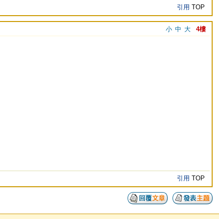
引用
TOP
小
中
大
4樓
引用
TOP