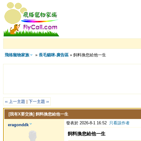
飛格寵物家族
»
長毛貓咪-廣告區
» 飼料換您給他一生
‹‹ 上一主題
|
下一主題 ››
[我有X要交換]
飼料換您給他一生
發表於 2026-8-1 16:52
只看該作者
eragonddk
飼料換您給他一生