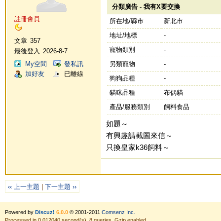
分類廣告 - 我有X要交換
註冊會員
所在地/縣市
新北市
地址/地標
-
文章
357
寵物類別
-
最後登入
2026-8-7
My空間
發私訊
另類寵物
-
加好友
已離線
狗狗品種
-
貓咪品種
布偶貓
產品/服務類別
飼料食品
如題～
有興趣請截圖來信～
只換皇家k36飼料～
‹‹ 上一主題
|
下一主題 ››
Powered by
Discuz!
6.0.0
© 2001-2011
Comsenz Inc.
Processed in 0.012040 second(s), 8 queries, Gzip enabled.