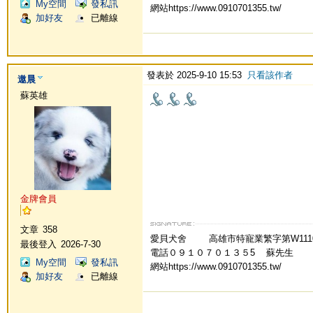
My空間
發私訊
網站https://www.0910701355.tw/
加好友
已離線
發表於 2025-9-10 15:53
只看該作者
遨晨
蘇英雄
金牌會員
文章
358
愛貝犬舍 高雄市特寵業繁字第W
最後登入
2026-7-30
電話０９１０７０１３５5 蘇先生
My空間
發私訊
網站https://www.0910701355.tw/
加好友
已離線