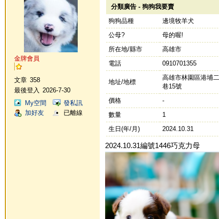
分類廣告 - 狗狗我要賣
狗狗品種
邊境牧羊犬
公母?
母的喔!
所在地/縣市
高雄市
金牌會員
電話
0910701355
高雄市林園區港埔二路
文章
358
地址/地標
巷15號
最後登入
2026-7-30
價格
-
My空間
發私訊
加好友
已離線
數量
1
生日(年/月)
2024.10.31
2024.10.31編號1446巧克力母