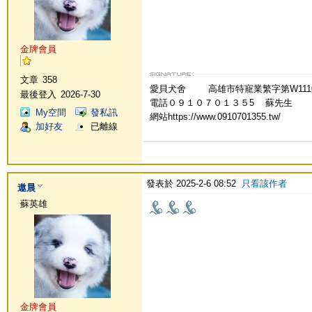
金牌會員
文章
358
愛貝犬舍 高雄市特寵業繁字第W
最後登入
2026-7-30
電話０９１０７０１３５5 蘇先生
My空間
發私訊
網站https://www.0910701355.tw/
加好友
已離線
發表於 2025-2-6 08:52
只看該作者
遨晨
蘇英雄
金牌會員