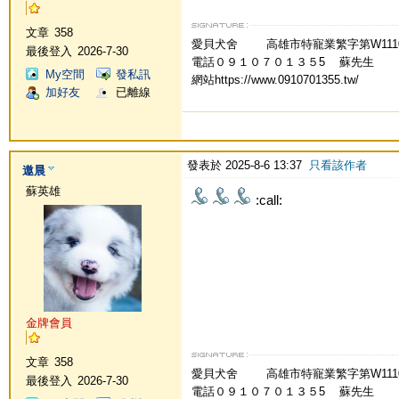
文章
358
愛貝犬舍 高雄市特寵業繁字第W
最後登入
2026-7-30
電話０９１０７０１３５5 蘇先生
My空間
發私訊
網站https://www.0910701355.tw/
加好友
已離線
發表於 2025-8-6 13:37
只看該作者
遨晨
蘇英雄
:call:
金牌會員
文章
358
愛貝犬舍 高雄市特寵業繁字第W
最後登入
2026-7-30
電話０９１０７０１３５5 蘇先生