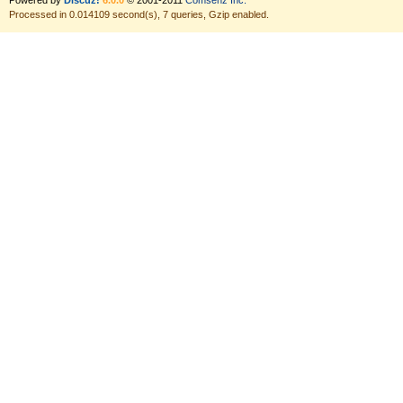
Powered by
Discuz!
6.0.0
© 2001-2011
Comsenz Inc.
Processed in 0.014109 second(s), 7 queries, Gzip enabled.