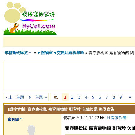
飛格寵物家族
»
►證物室◄交易糾紛檢舉區
» 賣赤腹松鼠 嘉育寵物館 劉
››
‹‹ 上一主題
|
下一主題 ››
85
1
2
3
4
5
6
7
8
9
[證物管制]
賣赤腹松鼠 嘉育寵物館 劉育玲 欠錢沒還 海登廣告
發表於 2012-1-14 22:56
只看該作者
蜜袋鼯
賣赤腹松鼠 嘉育寵物館 劉育玲 欠