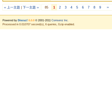
››
‹‹ 上一主題
|
下一主題 ››
85
1
2
3
4
5
6
7
8
9
Powered by
Discuz!
6.0.0
© 2001-2011
Comsenz Inc.
Processed in 0.010707 second(s), 6 queries, Gzip enabled.