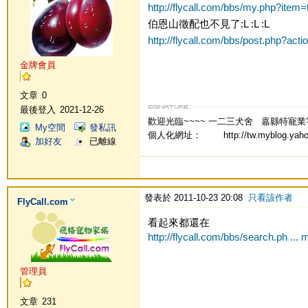
http://flycall.com/bbs/my.php?ite
伯恩山徵配也不見了:L :L :L
http://flycall.com/bbs/post.php?ac
金牌會員
文章
0
最後登入
2021-12-26
歡迎光臨~~~~ 一二三犬舍 嘉縣特寵業字第0
My空間
發私訊
個人化網址： http://tw.myblog.yahoo
加好友
已離線
發表於 2011-10-23 20:08
只看該作者
FlyCall.com
看起來都還在
http://flycall.com/bbs/search.ph ..
管理員
文章
231