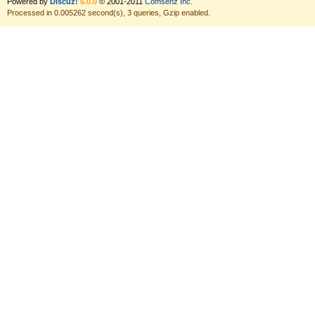
Powered by
Discuz!
6.0.0
© 2001-2011
Comsenz Inc.
Processed in 0.005262 second(s), 3 queries, Gzip enabled.