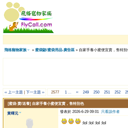
飛格寵物家族
»
蜜袋鼯/蜜袋用品-廣告區
» 自家手養小蜜便宜賣，售特別
‹‹
‹‹ 上一主題
|
下一主題 ››
2577
1 ...
249
250
251
252
2
[蜜袋-賣/送養]
自家手養小蜜便宜賣，售特別色
發表於 2026-6-29 09:01
只看該作者
黃暉元
:lol :lol :lol :lol