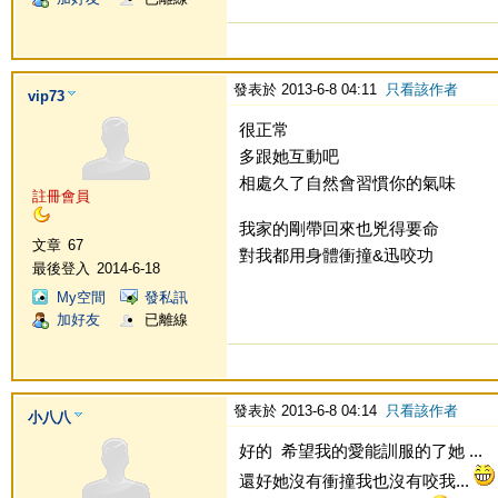
發表於 2013-6-8 04:11
只看該作者
vip73
很正常
多跟她互動吧
相處久了自然會習慣你的氣味
註冊會員
我家的剛帶回來也兇得要命
文章
67
對我都用身體衝撞&迅咬功
最後登入
2014-6-18
My空間
發私訊
加好友
已離線
發表於 2013-6-8 04:14
只看該作者
小八八
好的 希望我的愛能訓服的了她 ...
還好她沒有衝撞我也沒有咬我...