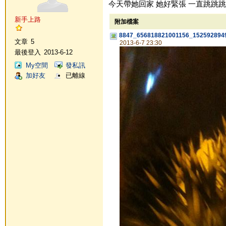
今天帶她回家 她好緊張 一直跳跳跳
新手上路
附加檔案
8847_656818821001156_1525928949
文章
5
2013-6-7 23:30
最後登入
2013-6-12
My空間
發私訊
加好友
已離線