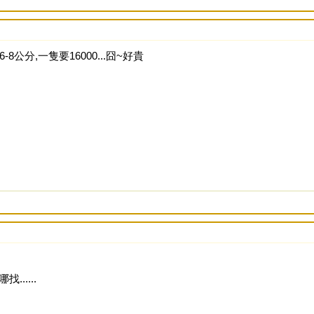
公分,一隻要16000...囧~好貴
.....