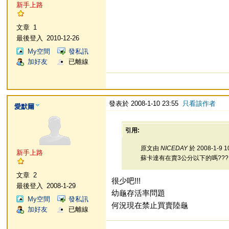
新手上路
文章
1
最後登入
2010-12-26
My空間
發私訊
加好友
已離線
發表於 2008-1-10 23:55
只看該作者
愛默爾
引用:
原文由
NICEDAY
於 2008-1-9 
新手上路
蘇卡達有在賣3公分以下的嗎???
文章
2
很少吧!!!
最後登入
2008-1-29
幼龜存活率問題
My空間
發私訊
何況現在禁止買賣陸龜
加好友
已離線