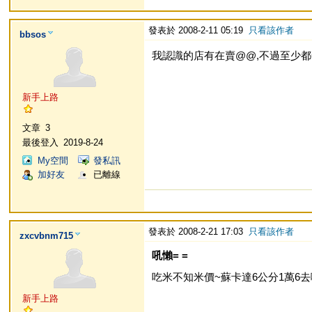
發表於 2008-2-11 05:19
只看該作者
bbsos
我認識的店有在賣@@,不過至少都6-8
新手上路
文章
3
最後登入
2019-8-24
My空間
發私訊
加好友
已離線
發表於 2008-2-21 17:03
只看該作者
zxcvbnm715
吼懶= =
吃米不知米價~蘇卡達6公分1萬6去哪找.
新手上路