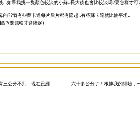
...如果我挑一隻顏色較淡的小蘇..長大後也會比較淡嗎?要怎樣才
的??看有些蘇卡達每片盾片都有隆起..有些蘇卡達就比較平坦..
西?(要餵啥才會隆起)
公分不到，現在已經.................六十多公分了！根據