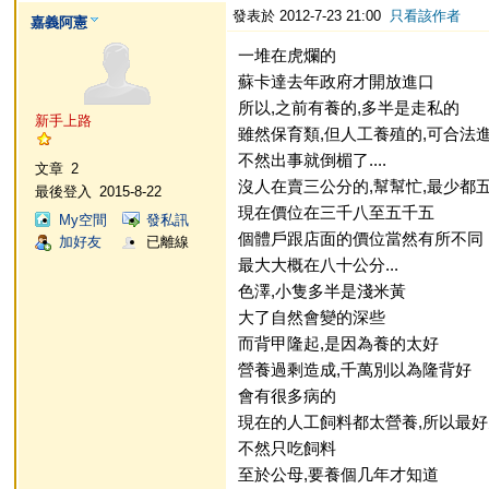
發表於 2012-7-23 21:00
只看該作者
嘉義阿憲
一堆在虎爛的
蘇卡達去年政府才開放進口
所以,之前有養的,多半是走私的
新手上路
雖然保育類,但人工養殖的,可合法進
不然出事就倒楣了....
文章
2
沒人在賣三公分的,幫幫忙,最少都
最後登入
2015-8-22
現在價位在三千八至五千五
My空間
發私訊
個體戶跟店面的價位當然有所不同
加好友
已離線
最大大概在八十公分...
色澤,小隻多半是淺米黃
大了自然會變的深些
而背甲隆起,是因為養的太好
營養過剩造成,千萬別以為隆背好
會有很多病的
現在的人工飼料都太營養,所以最
不然只吃飼料
至於公母,要養個几年才知道