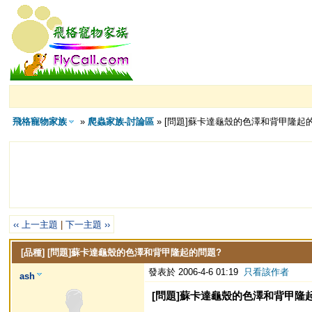
飛格寵物家族
»
爬蟲家族-討論區
» [問題]蘇卡達龜殼的色澤和背甲隆起
‹‹ 上一主題
|
下一主題 ››
[品種]
[問題]蘇卡達龜殼的色澤和背甲隆起的問題?
發表於 2006-4-6 01:19
只看該作者
ash
[問題]蘇卡達龜殼的色澤和背甲隆