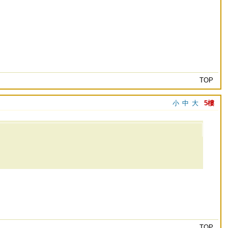
TOP
小
中
大
5樓
TOP