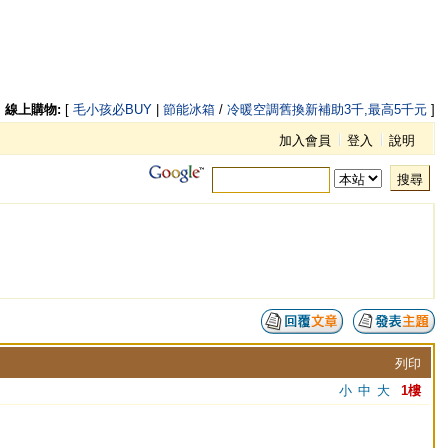
線上購物:
[
毛小孩必BUY
|
節能冰箱
/
冷暖空調舊換新補助3千,最高5千元
]
加入會員
登入
說明
搜尋
列印
小
中
大
1樓