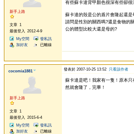
有些蘇卡達背甲顏色很深有些卻很淡
新手上路
蘇卡達的殼是公的盾片會隆起還是母
請問是性別的關西嗎?還是食物的關
文章
1
公的體型比較大還是母的?
最後登入
2012-4-9
My空間
發私訊
加好友
已離線
發表於 2007-10-25 13:52
只看該作者
cocomia1881
蘇卡達是吧！我家有一隻！原本只有三
然就會隆了，完畢！
新手上路
文章
1
最後登入
2015-6-4
My空間
發私訊
加好友
已離線