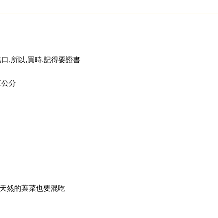
口,所以,買時,記得要證書
五公分
好天然的葉菜也要混吃