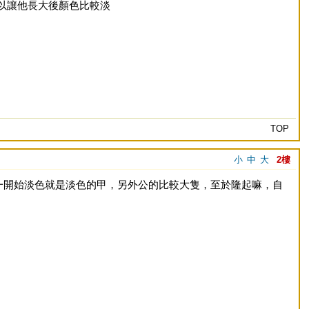
可以讓他長大後顏色比較淡
TOP
小
中
大
2樓
我的經驗，一開始淡色就是淡色的甲，另外公的比較大隻，至於隆起嘛，自