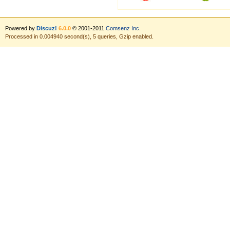
Powered by
Discuz!
6.0.0
© 2001-2011
Comsenz Inc.
Processed in 0.004940 second(s), 5 queries, Gzip enabled.