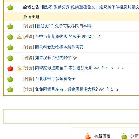
論壇公告:
[版規] 嚴禁分身.嚴禁重覆發文，違規將予停權及封鎖
版面主題
[
討論
]
[替朋友問] 兔子可以移民日本嗎
[
討論
]
台中市某某寵物店 的兔子 唉
1
2
[
討論
]
因為科教動物標本製作需要
[
討論
]
如果沒有了牠的陪伴
[
討論
]
同學疑似虐死兔子 不知道該怎辦
1
2
3
4
[
討論
]
台北哪裡可以領養兔子
[
討論
]
兔兔兩個月左右，還會再長多大呢?
1
2
有新回覆
無新