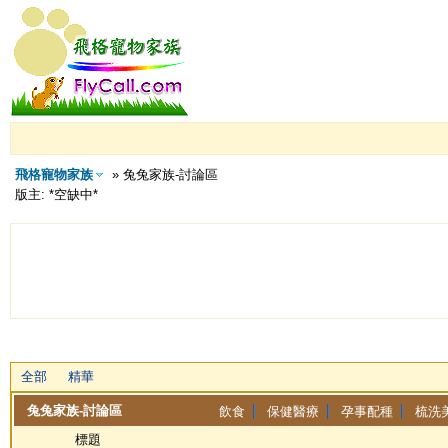
飛格寵物家族
» 兔兔家族-討論區
版主: *空缺中*
全部
精華
兔兔家族-討論區
飲食
保健醫療
孕事配種
梳洗
標題