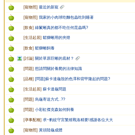
[
寵物照
]
最近的新寵
[
寵物照
]
我家的小肉球吃麵包蟲吃到睡著
[
飲食
]
綠鬣蜥真的都不吃任何昆蟲嗎?
[
生活起居
]
鬆獅蜥用的夾燈
[
飲食
]
鬆獅蜥飼養
[
討論
]
關於草原巨蜥的底材？
[
問題
]
想請問關於養爬的法律知識
[
品種
]
[問題]蘇卡達龜殼的色澤和背甲隆起的問題?
[
生活起居
]
蘇卡達龜問題
[
問題
]
烏龜寄送方式..??
[
問題
]
小彩虹傑克森如何飼養
[
孕事配種
]
求~豹紋守宮繁殖戰洛精要!感謝各位大大
[
寵物照
]
黃頭陸龜成體