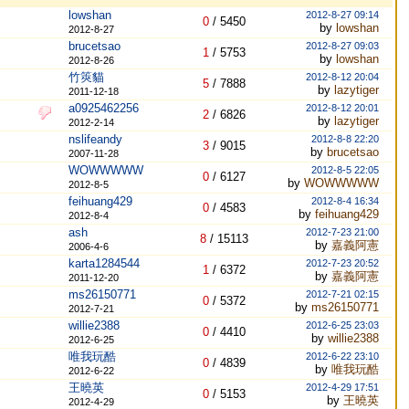
lowshan
2012-8-27 09:14
0
/
5450
by
lowshan
2012-8-27
brucetsao
2012-8-27 09:03
1
/
5753
by
lowshan
2012-8-26
竹筴貓
2012-8-12 20:04
5
/
7888
by
lazytiger
2011-12-18
a0925462256
2012-8-12 20:01
2
/
6826
by
lazytiger
2012-2-14
nslifeandy
2012-8-8 22:20
3
/
9015
by
brucetsao
2007-11-28
WOWWWWW
2012-8-5 22:05
0
/
6127
by
WOWWWWW
2012-8-5
feihuang429
2012-8-4 16:34
0
/
4583
by
feihuang429
2012-8-4
ash
2012-7-23 21:00
8
/
15113
by
嘉義阿憲
2006-4-6
karta1284544
2012-7-23 20:52
1
/
6372
by
嘉義阿憲
2011-12-20
ms26150771
2012-7-21 02:15
0
/
5372
by
ms26150771
2012-7-21
willie2388
2012-6-25 23:03
0
/
4410
by
willie2388
2012-6-25
唯我玩酷
2012-6-22 23:10
0
/
4839
by
唯我玩酷
2012-6-22
王曉英
2012-4-29 17:51
0
/
5153
by
王曉英
2012-4-29