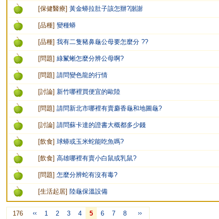
[
保健醫療
]
黃金蟒拉肚子該怎辦?謝謝
[
品種
]
變種蟒
[
品種
]
我有二隻豬鼻龜公母要怎麼分 ??
[
問題
]
綠鬣蜥怎麼分辨公母啊?
[
問題
]
請問變色龍的行情
[
討論
]
新竹哪裡買便宜的歐陸
[
問題
]
請問新北市哪裡有賣麝香龜和地圖龜?
[
討論
]
請問蘇卡達的證書大概都多少錢
[
飲食
]
球蟒或玉米蛇能吃魚嗎?
[
飲食
]
高雄哪裡有賣小白鼠或乳鼠?
[
問題
]
怎麼分辨蛇有沒有毒?
[
生活起居
]
陸龜保溫設備
‹‹
››
176
1
2
3
4
5
6
7
8