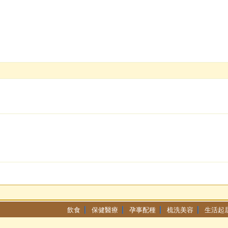
飲食
保健醫療
孕事配種
梳洗美容
生活起