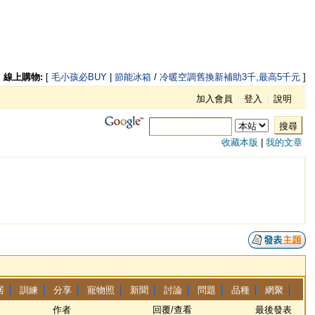
線上購物:
[
毛小孩必BUY
|
節能冰箱
/
冷暖空調舊換新補助3千,最高5千元
]
加入會員
登入
說明
搜尋
收藏本版
|
我的文章
居
訓練
分享
寵物照
新聞
討論
問題
品種
網聚
作者
回覆/查看
最後發表