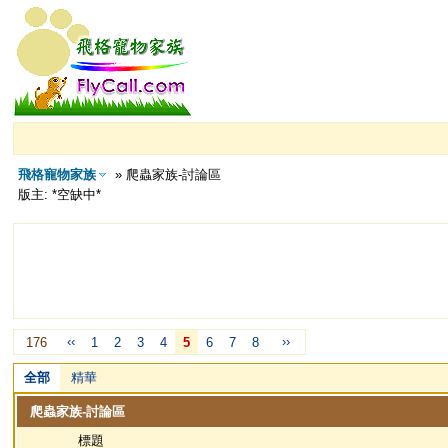
飛格寵物家族
» 爬蟲家族-討論區
版主: *空缺中*
‹‹
››
176
1
2
3
4
5
6
7
8
全部
精華
爬蟲家族-討論區
標題