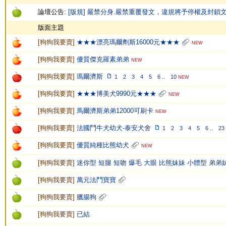
論壇公告:
[版規] 嚴禁分身.嚴禁重覆發文，違規將予停權及封鎖
版面主題
[
狗狗我要賣
]
★★★漂亮瑪爾劑斯16000元★★★
NEW
[
狗狗我要賣
]
優質傑克羅素弟弟
NEW
[
狗狗我要賣
]
瑪爾濟斯
1
2
3
4
5
6
..
10
NEW
[
狗狗我要賣
]
★★★博美犬9990元★★★
NEW
[
狗狗我要賣
]
馬爾濟斯弟弟12000可刷卡
NEW
[
狗狗我要賣
]
法國鬥牛犬幼犬-泰安犬舍
1
2
3
4
5
6
..
23
[
狗狗我要賣
]
優質純種比熊幼犬
NEW
[
狗狗我要賣
]
迷你型 短腿 短吻 爆毛 大眼 比熊妹妹 小體型 弟弟
[
狗狗我要賣
]
萬元法鬥寶寶
[
狗狗我要賣
]
臘腸狗
[
狗狗我要賣
]
已結