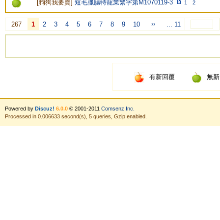
[
狗狗我要賣
]
短毛臘腸特寵業繁字第M1070119-3
1
2
››
267
1
2
3
4
5
6
7
8
9
10
... 11
有新回覆
無新
Powered by
Discuz!
6.0.0
© 2001-2011
Comsenz Inc.
Processed in 0.006633 second(s), 5 queries, Gzip enabled.