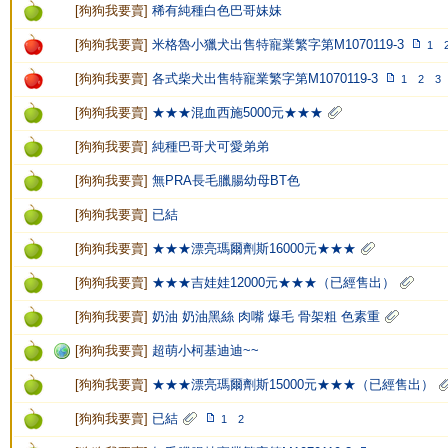
[
狗狗我要賣
]
稀有純種白色巴哥妹妹
[
狗狗我要賣
]
米格魯小獵犬出售特寵業繁字第M1070119-3
1
[
狗狗我要賣
]
各式柴犬出售特寵業繁字第M1070119-3
1
2
3
[
狗狗我要賣
]
★★★混血西施5000元★★★
[
狗狗我要賣
]
純種巴哥犬可愛弟弟
[
狗狗我要賣
]
無PRA長毛臘腸幼母BT色
[
狗狗我要賣
]
已結
[
狗狗我要賣
]
★★★漂亮瑪爾劑斯16000元★★★
[
狗狗我要賣
]
★★★吉娃娃12000元★★★（已經售出）
[
狗狗我要賣
]
奶油 奶油黑絲 肉嘴 爆毛 骨架粗 色素重
[
狗狗我要賣
]
超萌小柯基迪迪~~
[
狗狗我要賣
]
★★★漂亮瑪爾劑斯15000元★★★（已經售出）
[
狗狗我要賣
]
已結
1
2