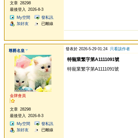
文章
28298
最後登入
2026-8-3
My空間
發私訊
加好友
已離線
發表於 2026-5-29 01:24
只看該作者
尊爵名皇
特寵業繁字第A1111091號
特寵業繁字第A1111091號
金牌會員
文章
28298
最後登入
2026-8-3
My空間
發私訊
加好友
已離線