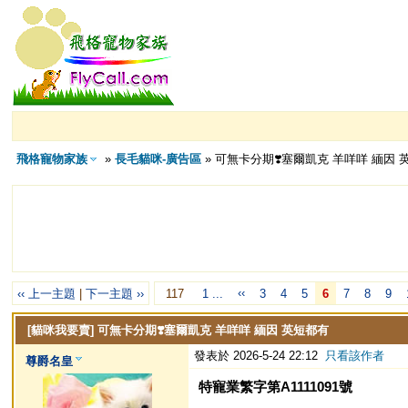
飛格寵物家族
»
長毛貓咪-廣告區
» 可無卡分期❣️塞爾凱克 羊咩咩 緬因 
‹‹
‹‹ 上一主題
|
下一主題 ››
117
1 ...
3
4
5
6
7
8
9
[貓咪我要賣]
可無卡分期❣️塞爾凱克 羊咩咩 緬因 英短都有
發表於 2026-5-24 22:12
只看該作者
尊爵名皇
特寵業繁字第A1111091號