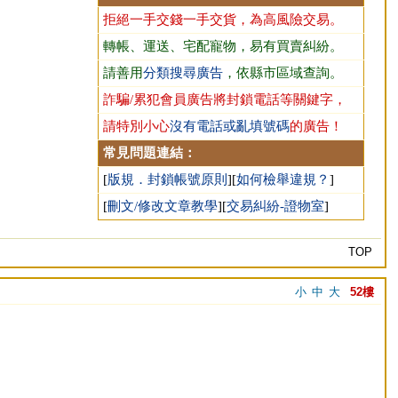
拒絕一手交錢一手交貨，為高風險交易。
轉帳、運送、宅配寵物，易有買賣糾紛。
請善用
分類搜尋廣告
，依縣市區域查詢。
詐騙/累犯會員廣告將封鎖電話等關鍵字，
請特別小心
沒有電話或亂填號碼
的廣告！
常見問題連結：
[
版規．封鎖帳號原則
][
如何檢舉違規？
]
[
刪文/修改文章教學
][
交易糾紛-證物室
]
TOP
小
中
大
52樓