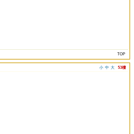
TOP
小
中
大
53樓