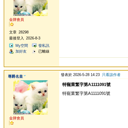
金牌會員
文章
28298
最後登入
2026-8-3
My空間
發私訊
加好友
已離線
發表於 2026-5-28 14:23
只看該作者
尊爵名皇
特寵業繁字第A1111091號
特寵業繁字第A1111091號
金牌會員