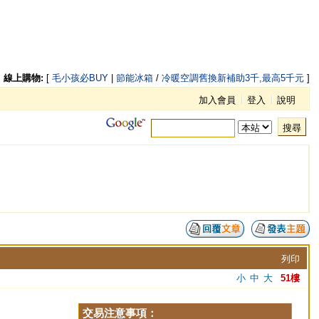
線上購物:
[
毛小孩必BUY
|
節能冰箱
/
冷暖空調舊換新補助3千,最高5千元
]
加入會員
登入
說明
搜尋
列印
小
中
大
51樓
交易注意事項：