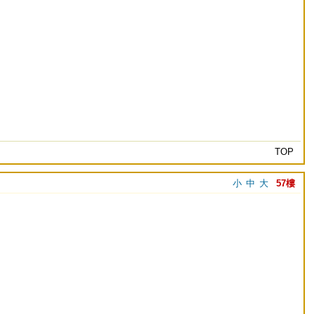
TOP
小
中
大
57樓