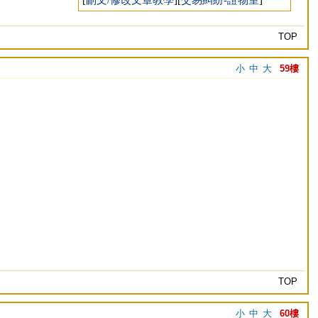
[
刪文/修改文章教學
][
交易糾紛-證物室
]
TOP
小
中
大
59樓
TOP
小
中
大
60樓