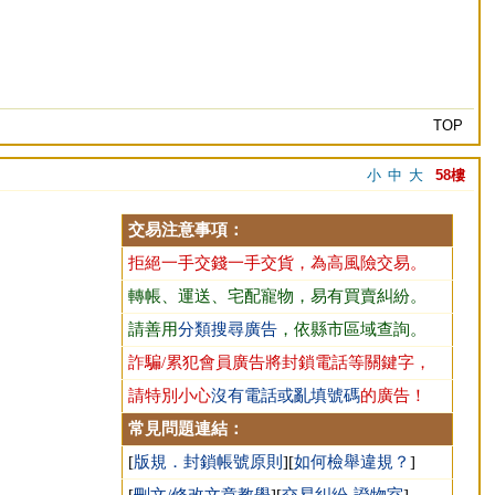
TOP
小
中
大
58樓
交易注意事項：
拒絕一手交錢一手交貨，為高風險交易。
轉帳、運送、宅配寵物，易有買賣糾紛。
請善用
分類搜尋廣告
，依縣市區域查詢。
詐騙/累犯會員廣告將封鎖電話等關鍵字，
請特別小心
沒有電話或亂填號碼
的廣告！
常見問題連結：
[
版規．封鎖帳號原則
][
如何檢舉違規？
]