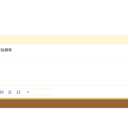
英短都有
››
10
11
12