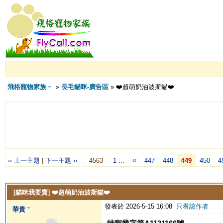
飛格寵物家族
»
長毛貓咪-廣告區
» ❤️超萌奶油波斯貓❤️
‹‹
‹‹ 上一主題
|
下一主題 ››
4563
1 ...
447
448
449
450
4
[貓咪我要賣]
❤️超萌奶油波斯貓❤️
發表於 2026-5-15 16:08
只看該作者
華貴