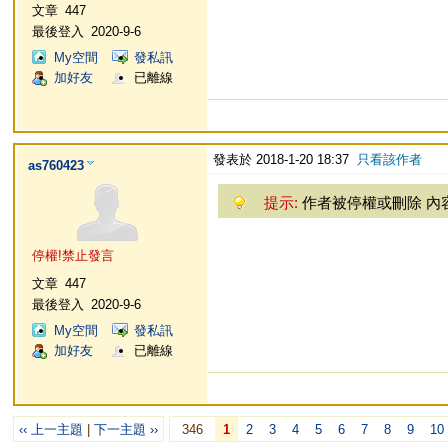
文章
447
最後登入
2020-9-6
My空間
發私訊
加好友
已離線
發表於 2018-1-20 18:37
只看該作者
as760423
提示:
作者被停權或刪除 內
停權!禁止發言
文章
447
最後登入
2020-9-6
My空間
發私訊
加好友
已離線
‹‹ 上一主題
|
下一主題 ››
346
1
2
3
4
5
6
7
8
9
10