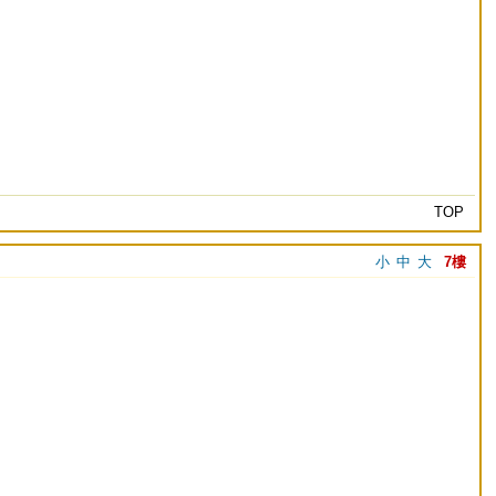
TOP
小
中
大
7樓