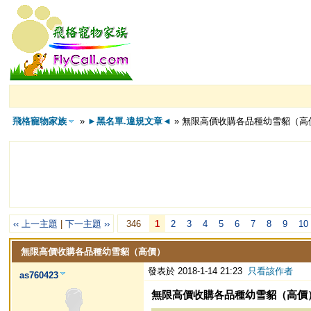
飛格寵物家族
»
►黑名單.違規文章◄
» 無限高價收購各品種幼雪貂（高
‹‹ 上一主題
|
下一主題 ››
346
1
2
3
4
5
6
7
8
9
10
無限高價收購各品種幼雪貂（高價）
發表於 2018-1-14 21:23
只看該作者
as760423
無限高價收購各品種幼雪貂（高價