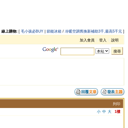
線上購物:
[
毛小孩必BUY
|
節能冰箱
/
冷暖空調舊換新補助3千,最高5千元
]
加入會員
登入
說明
搜尋
列印
小
中
大
1樓