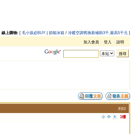
線上購物:
[
毛小孩必BUY
|
節能冰箱
/
冷暖空調舊換新補助3千,最高5千元
]
加入會員
登入
說明
搜尋
列印
小
中
大
1樓