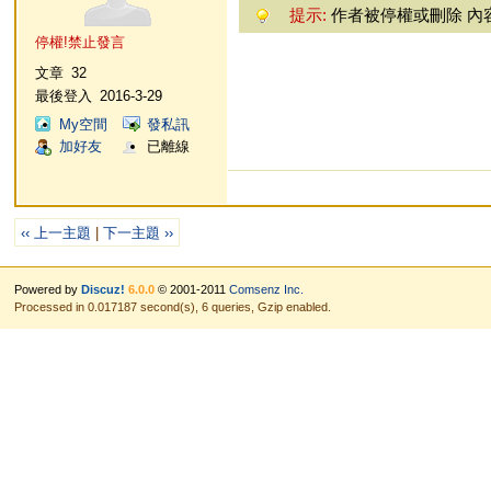
提示:
作者被停權或刪除 內
停權!禁止發言
文章
32
最後登入
2016-3-29
My空間
發私訊
加好友
已離線
‹‹ 上一主題
|
下一主題 ››
Powered by
Discuz!
6.0.0
© 2001-2011
Comsenz Inc.
Processed in 0.017187 second(s), 6 queries, Gzip enabled.