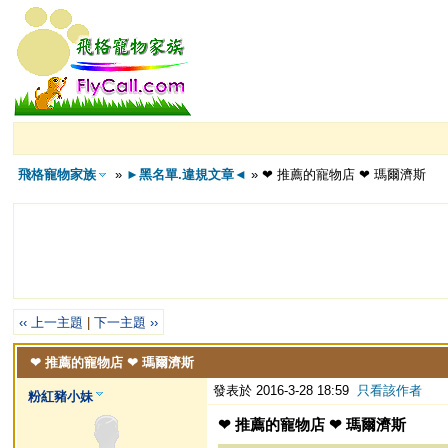
飛格寵物家族
»
►黑名單.違規文章◄
» ❤ 推薦的寵物店 ❤ 瑪爾濟斯
‹‹ 上一主題
|
下一主題 ››
❤ 推薦的寵物店 ❤ 瑪爾濟斯
發表於 2016-3-28 18:59
只看該作者
粉紅豬小妹
❤ 推薦的寵物店 ❤ 瑪爾濟斯