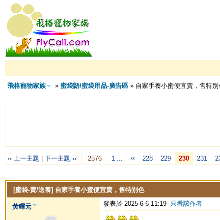
飛格寵物家族
»
蜜袋鼯/蜜袋用品-廣告區
» 自家手養小蜜便宜賣，售特別
‹‹
‹‹ 上一主題
|
下一主題 ››
2576
1 ...
228
229
230
231
2
[蜜袋-賣/送養]
自家手養小蜜便宜賣，售特別色
發表於 2025-6-6 11:19
只看該作者
黃暉元