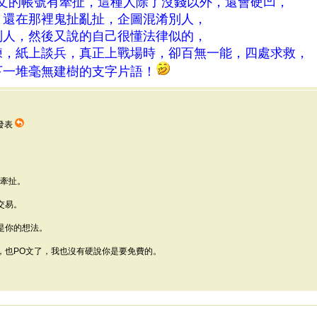
養文的帳號有牽扯，這種人除了沒錢以外，還會硬凹，
，還在那裡鬼扯亂扯，企圖混淆別人，
別人，然後又說的自己很懂法律似的，
練，紙上談兵，真正上戰場時，卻百無一能，四處求救，
下一堆毫無建樹的支字片語！
9 發表
有牽扯。
交易。
是你的想法。
，也PO文了，我也沒有硬說你是要免費的。