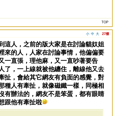
TOP
小
中
大
27樓
到這人，之前的版大家是在討論貓奴姐
裡來的人，人家在討論事情，他偏偏要
又一直張，理他麻，又一直吵著要告
人了，一上線就被他纏住，離線他又去
牽扯，會給其它網友有負面的感覺，對
那種人有牽扯，就像磁鐵一樣，同極相
沒有辦法的，網友不是笨蛋，都有眼睛
想跟他有牽扯啦