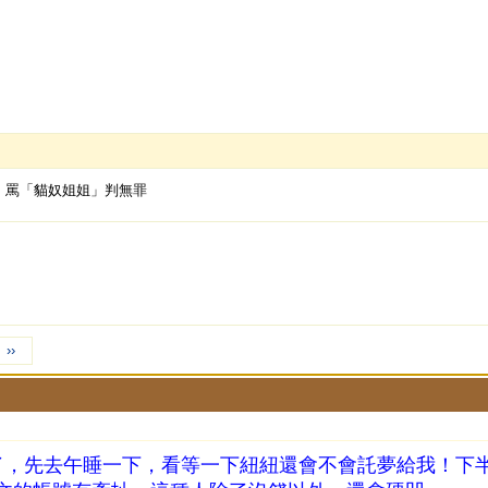
」罵「貓奴姐姐」判無罪
››
了，先去午睡一下，看等一下紐紐還會不會託夢給我！下