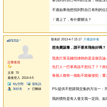
不過如果他想找到對自己有利的位
ㄚ遇上了，有什麼辦法？
發表於 2013-4-7 15:17
只看該作者
a071713
想免費認養，請不要來飛格好嗎？
我真打算花錢找律師的是這個言論---想免費
註冊會員
先打人一巴掌再說不想玩了？？然
文章
70
每個人都有一個點不能被侵犯：重
最後登入
2014-4-5
My空間
發私訊
PS:提供不想跟我交集的方法一
加好友
已離線
我的慣性是有人發文我一定回。如