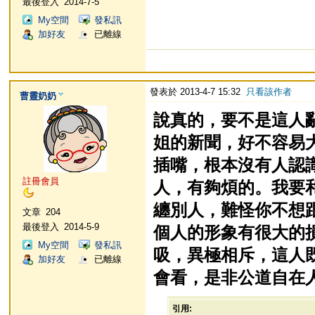
最後登入
2014-7-5
My空間
發私訊
加好友
已離線
發表於 2013-4-7 15:32
只看該作者
曹靈奶奶
說真的，要不是這人
姐的新聞，好不容易
插嘴，根本沒有人認
註冊會員
人，有夠煩的。我要
纏別人，難怪你不想
文章
204
最後登入
2014-5-9
個人的形象有很大的
My空間
發私訊
吸，異極相斥，這人
加好友
已離線
會看，是非公道自在
引用: