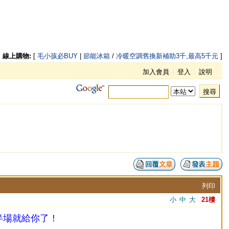
線上購物:
[
毛小孩必BUY
|
節能冰箱
/
冷暖空調舊換新補助3千,最高5千元
]
加入會員
登入
說明
搜尋
列印
小
中
大
21樓
半場就給你了！