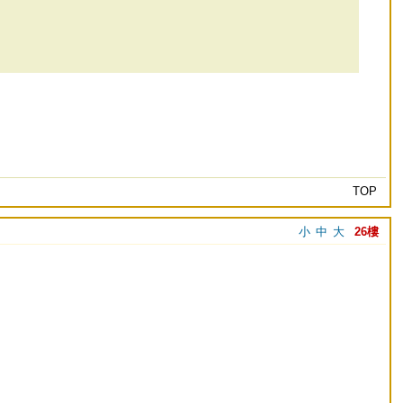
TOP
小
中
大
26樓