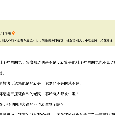
3:43 發表
，別人不想和他有牽連也不行，硬是要像口香糖一樣黏著別人，不理他麻，又在那邊
肚子裡的蛔蟲，怎麼知道他是不是，就算是他肚子裡的蛔蟲也不知道
是。
的想法，認為他是的就是，認為他不是的就不是。
都想開車撞死自己的老闆，那所有人都被告啦！
養，那他的想表達的不也表達到了嗎？
這麼想過，我寫的就是我的想法，因為我沒想過他發表了一篇可能導