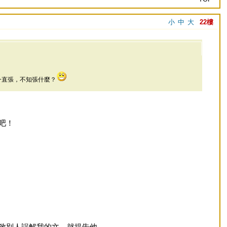
小
中
大
22樓
一直張，不知張什麼？
吧！
致別人誤解我的文，就提告他。