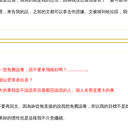
置，來告我的話，之前的文都可以拿去作證據。文被移到哈拉區，我
認養，請不要來飛格好嗎？.................。
後以受害者自居？
大的事我從不說謊而且最厭惡說謊的人。個人名譽是重大的事。
：不要再回文。因為妳從無直接的說我想免費認養，所以我的目標不是
果妳的慣性也是這樣我不介意繼續。