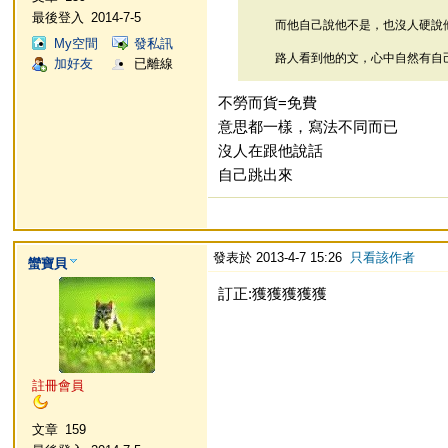
最後登入
2014-7-5
而他自己說他不是，也沒人硬說
My空間
發私訊
路人看到他的文，心中自然有自己的
加好友
已離線
不勞而貨=免費
意思都一樣，寫法不同而已
沒人在跟他說話
自己跳出來
發表於 2013-4-7 15:26
只看該作者
蠻寶貝
訂正:獲獲獲獲獲
註冊會員
文章
159