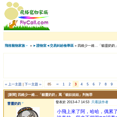
飛格寵物家族
»
►證物室◄交易糾紛檢舉區
» 四維少一維…「貓靈奶奶
‹‹
‹‹ 上一主題
|
下一主題 ››
85
1
2
3
4
5
6
7
8
9
[新聞]
四維少一維…「貓靈奶奶」罵「貓奴姐姐」判無罪
發表於 2013-4-7 14:53
只看該作者
曹靈奶奶
小飛上來了阿，哈哈，偶累