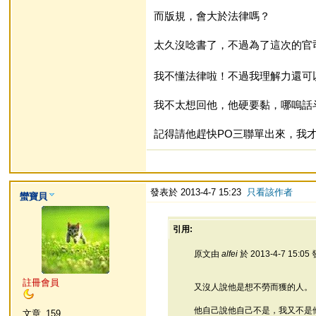
而版規，會大於法律嗎？
太久沒唸書了，不過為了這次的官
我不懂法律啦！不過我理解力還可
我不太想回他，他硬要黏，哪嗚話
記得請他趕快PO三聯單出來，我
發表於 2013-4-7 15:23
只看該作者
蠻寶貝
引用:
原文由
alfei
於 2013-4-7 15:0
註冊會員
又沒人說他是想不勞而獲的人。
他自己說他自己不是，我又不是
文章
159