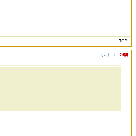
TOP
小
中
大
24樓