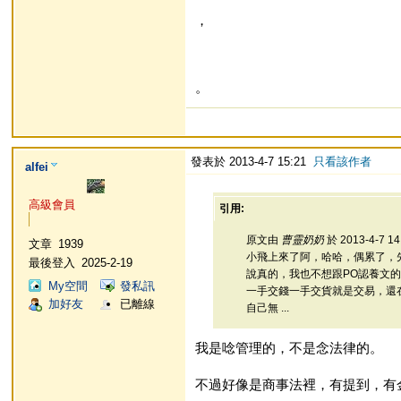
，
。
發表於 2013-4-7 15:21
只看該作者
alfei
高級會員
引用:
原文由
曹靈奶奶
於 2013-4-7 1
文章
1939
小飛上來了阿，哈哈，偶累了，
最後登入
2025-2-19
說真的，我也不想跟PO認養文
My空間
發私訊
一手交錢一手交貨就是交易，還
加好友
已離線
自己無 ...
我是唸管理的，不是念法律的。
不過好像是商事法裡，有提到，有