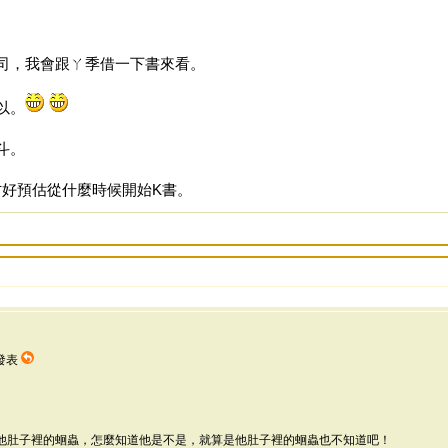
司，我會跟ㄚ季借一下書來看。
以。
斗。
才好預估從什麼時候開始K書。
5 發表
他肚子裡的蛔蟲，怎麼知道他是不是，就算是他肚子裡的蛔蟲也不知道吧！