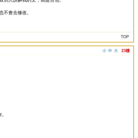
也不會去修改。
TOP
小
中
大
23樓
妳。