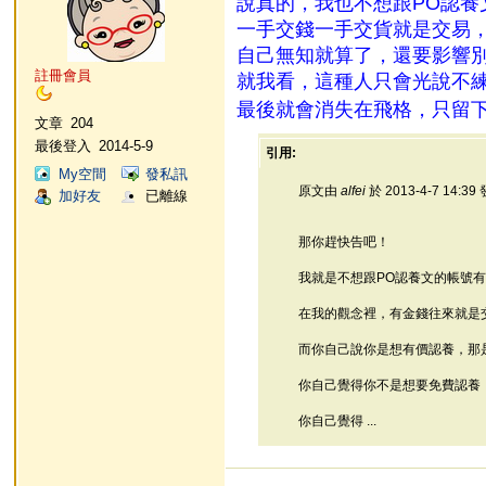
說真的，我也不想跟PO認
一手交錢一手交貨就是交易
自己無知就算了，還要影響
註冊會員
就我看，這種人只會光說不
最後就會消失在飛格，只留
文章
204
最後登入
2014-5-9
引用:
My空間
發私訊
原文由
alfei
於 2013-4-7 14:3
加好友
已離線
那你趕快告吧！
我就是不想跟PO認養文的帳號
在我的觀念裡，有金錢往來就是
而你自己說你是想有價認養，那
你自己覺得你不是想要免費認養
你自己覺得 ...