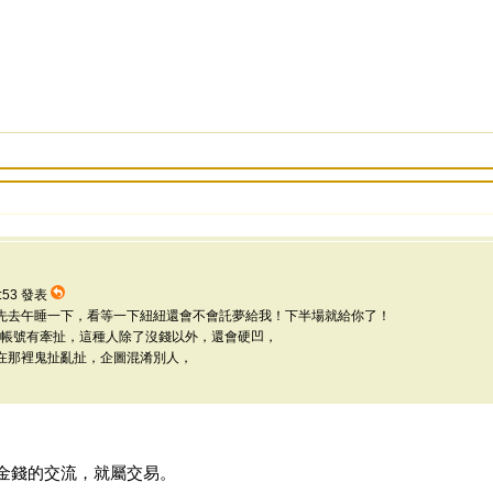
4:53 發表
先去午睡一下，看等一下紐紐還會不會託夢給我！下半場就給你了！
的帳號有牽扯，這種人除了沒錢以外，還會硬凹，
在那裡鬼扯亂扯，企圖混淆別人，
金錢的交流，就屬交易。