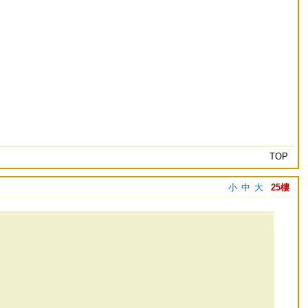
TOP
小
中
大
25樓