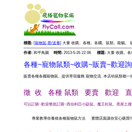
標題:
[寵物鼠-賣/送養]
大量 收購。各種。各國。鼠類。龍貓。 
作者:
和平鳥園
時間:
2013-5-26 22:06
標題:
大量 收購。
各種~寵物鼠類~收購~販賣~歡迎詢
販賣各種各國寵物鼠...提供寄宿服務.寵物交流..本店幼鼠類都一律
徵 收 各種 鼠類 要賣 歡迎 
可以訂購~歡迎整批訂購~西伯利亞小鼯鼠。魔王松鼠。黑尾土
專業教導你養殖各種寵物鼠方法 實體店面讓你安心購買!!!!!!!!!!!