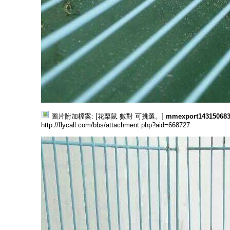
圖片附加檔案: [花栗鼠 數對 可挑選。]
mmexport143150683
http://flycall.com/bbs/attachment.php?aid=668727