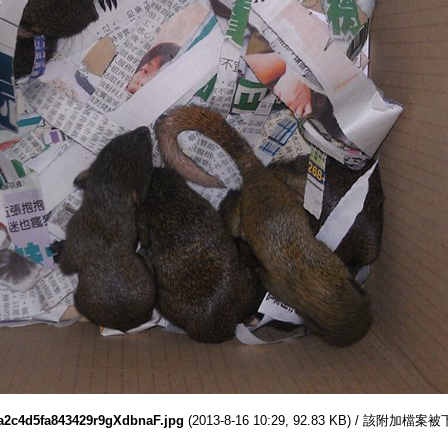
a2c4d5fa843429r9gXdbnaF.jpg
(2013-8-16 10:29, 92.83 KB) / 該附加檔