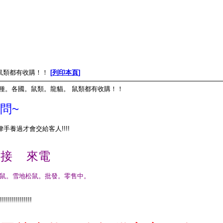
鼠類都有收購！！
[列印本頁]
各種。各國。鼠類。龍貓。 鼠類都有收購！！
問~
手養過才會交給客人!!!!
直接 來電
撥鼠。雪地松鼠。批發。零售中。
!!!!!!!