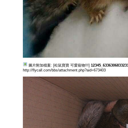
圖片附加檔案: [松鼠寶寶 可愛寵物!!!]
12345_633630683323
http://flycall.com/bbs/attachment.php?aid=673403