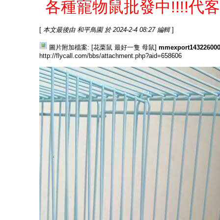
各種寵物鼠批發中!!!!代客
[
本文最後由 和平鳥園 於 2024-2-4 08:27 編輯
]
圖片附加檔案: [花栗鼠 最好一隻 母鼠]
mmexport143226000
http://flycall.com/bbs/attachment.php?aid=658606