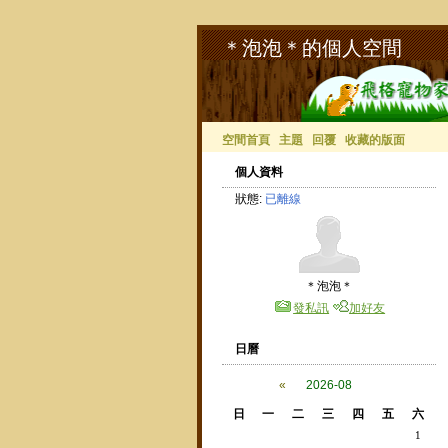
＊泡泡＊的個人空間
空間首頁
主題
回覆
收藏的版面
個人資料
狀態:
已離線
＊泡泡＊
發私訊
加好友
日曆
«
2026-08
日
一
二
三
四
五
六
1