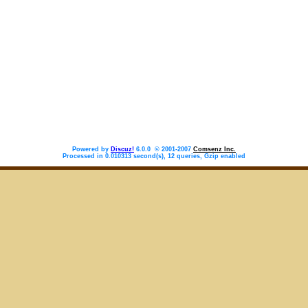
Powered by
Discuz!
6.0.0 © 2001-2007
Comsenz Inc.
Processed in 0.010313 second(s), 12 queries, Gzip enabled