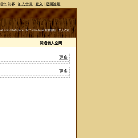
迎您 訪客
加入會員
|
登入
|
返回論壇
|
lycall.com/bbs/space.php?uid=41424
複製連結
加入收藏
開通個人空間
更多
更多