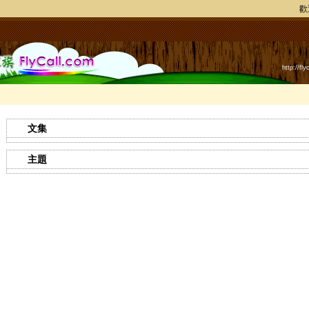
歡
http://f
文集
主題