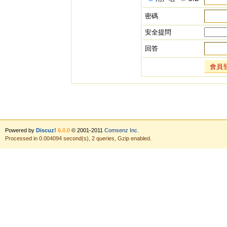
密碼
安全提問
回答
會員
Powered by
Discuz!
6.0.0
© 2001-2011
Comsenz Inc.
Processed in 0.004094 second(s), 2 queries, Gzip enabled.