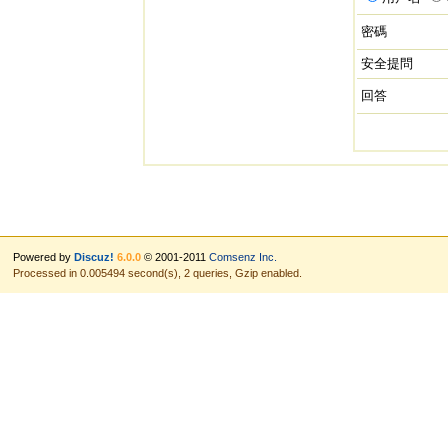
密碼
安全提問
回答
Powered by
Discuz!
6.0.0
© 2001-2011
Comsenz Inc.
Processed in 0.005494 second(s), 2 queries, Gzip enabled.