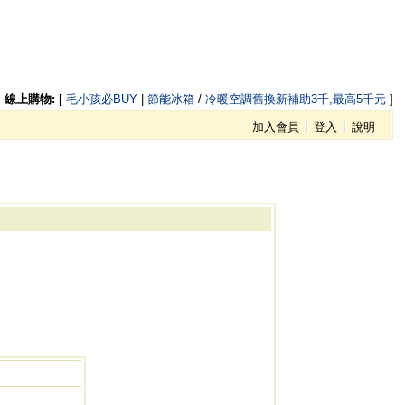
線上購物:
[
毛小孩必BUY
|
節能冰箱
/
冷暖空調舊換新補助3千,最高5千元
]
加入會員
登入
說明