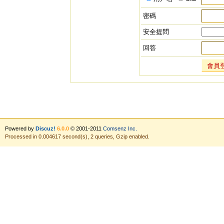
密碼
安全提問
回答
會員
Powered by
Discuz!
6.0.0
© 2001-2011
Comsenz Inc.
Processed in 0.004617 second(s), 2 queries, Gzip enabled.