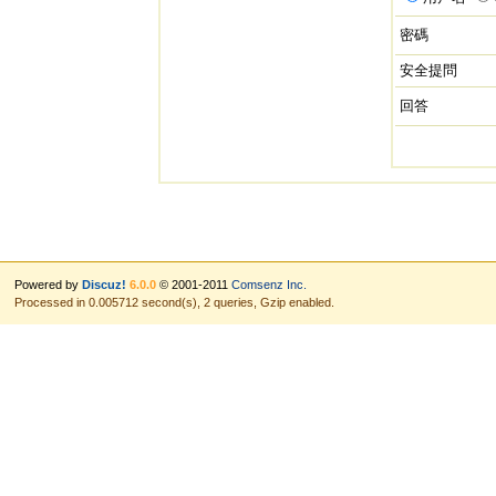
密碼
安全提問
回答
Powered by
Discuz!
6.0.0
© 2001-2011
Comsenz Inc.
Processed in 0.005712 second(s), 2 queries, Gzip enabled.