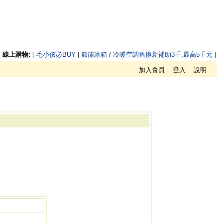
線上購物:
[
毛小孩必BUY
|
節能冰箱
/
冷暖空調舊換新補助3千,最高5千元
]
加入會員
登入
說明