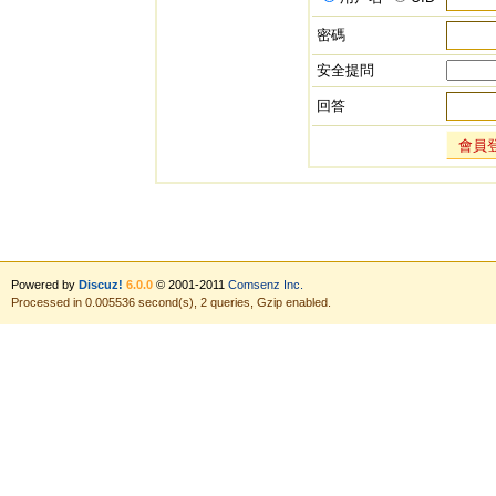
密碼
安全提問
回答
會員
Powered by
Discuz!
6.0.0
© 2001-2011
Comsenz Inc.
Processed in 0.005536 second(s), 2 queries, Gzip enabled.