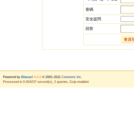
密碼
安全提問
回答
會員
Powered by
Discuz!
6.0.0
© 2001-2011
Comsenz Inc.
Processed in 0.004237 second(s), 2 queries, Gzip enabled.