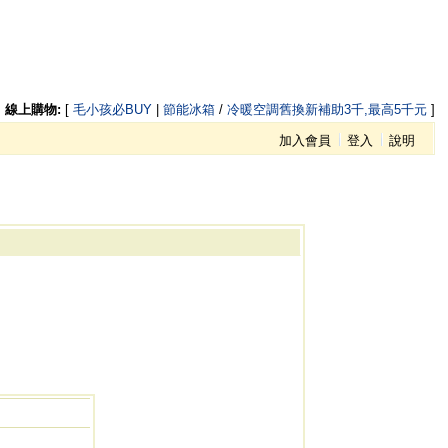
線上購物:
[
毛小孩必BUY
|
節能冰箱
/
冷暖空調舊換新補助3千,最高5千元
]
加入會員
登入
說明