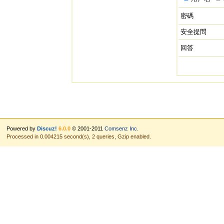
密碼
安全提問
回答
Powered by
Discuz!
6.0.0
© 2001-2011
Comsenz Inc.
Processed in 0.004215 second(s), 2 queries, Gzip enabled.