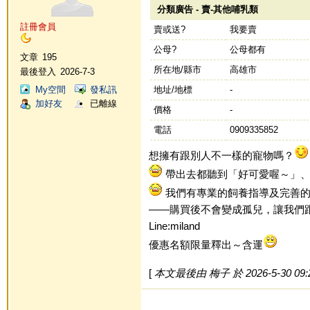
分類廣告 - 賣-其他哺乳類
註冊會員
賣或送?
我要賣
公母?
公母都有
文章
195
所在地/縣市
高雄市
最後登入
2026-7-3
My空間
發私訊
地址/地標
-
加好友
已離線
價格
-
電話
0909335852
想擁有跟別人不一樣的寵物嗎？
帶出去都聽到「好可愛喔～」、
我們有專業的飼養指導及完善的
——購買後不會變成孤兒，讓我們
Line:miland
優惠名額限量釋出～含運
[
本文最後由 梅子 於 2026-5-30 09