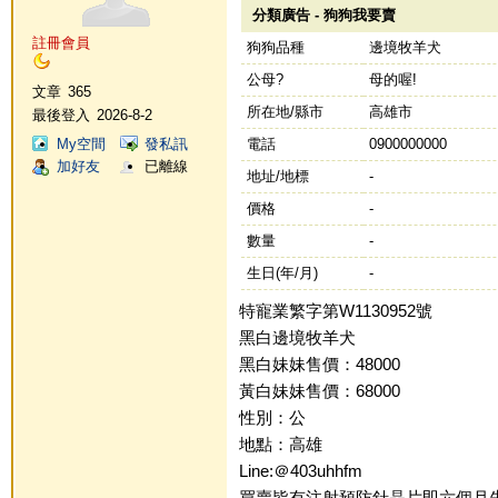
分類廣告 - 狗狗我要賣
註冊會員
狗狗品種
邊境牧羊犬
公母?
母的喔!
文章
365
所在地/縣市
高雄市
最後登入
2026-8-2
My空間
發私訊
電話
0900000000
加好友
已離線
地址/地標
-
價格
-
數量
-
生日(年/月)
-
特寵業繁字第W1130952號
黑白邊境牧羊犬
黑白妹妹售價：48000
黃白妹妹售價：68000
性別：公
地點：高雄
Line:＠403uhhfm
買賣皆有注射預防針晶片即六個月