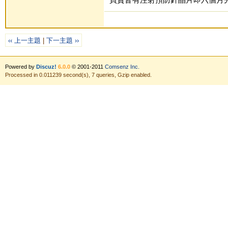
‹‹ 上一主題
|
下一主題 ››
Powered by
Discuz!
6.0.0
© 2001-2011
Comsenz Inc.
Processed in 0.011239 second(s), 7 queries, Gzip enabled.