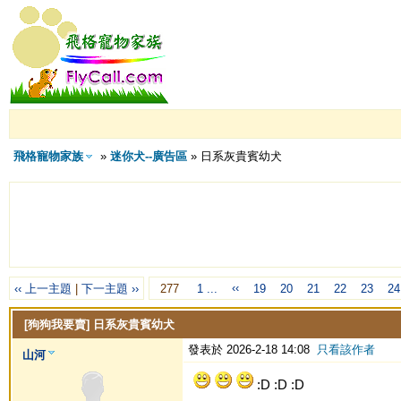
飛格寵物家族
»
迷你犬--廣告區
» 日系灰貴賓幼犬
‹‹
‹‹ 上一主題
|
下一主題 ››
277
1 ...
19
20
21
22
23
24
[狗狗我要賣]
日系灰貴賓幼犬
發表於 2026-2-18 14:08
只看該作者
山河
:D :D :D