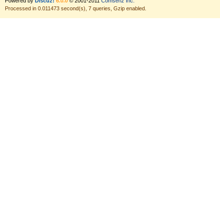
Powered by
Discuz!
6.0.0
© 2001-2011
Comsenz Inc.
Processed in 0.011473 second(s), 7 queries, Gzip enabled.