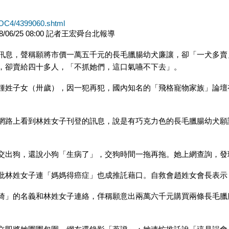
OC4/4399060.shtml
8/06/25 08:00 記者王宏舜台北報導
訊息，聲稱願將市價一萬五千元的長毛臘腸幼犬廉讓，卻「一犬多賣
，卻賣給四十多人，「不抓她們，這口氣嚥不下去」。
鍾姓子女（卅歲），因一犯再犯，國內知名的「飛格寵物家族」論壇
網路上看到林姓女子刊登的訊息，說是有巧克力色的長毛臘腸幼犬願
。
交出狗，還說小狗「生病了」，交狗時間一拖再拖。她上網查詢，發
批林姓女子連「媽媽得癌症」也成推託藉口。自救會趙姓女會長表示
琦」的名義和林姓女子連絡，佯稱願意出兩萬六千元購買兩條長毛臘