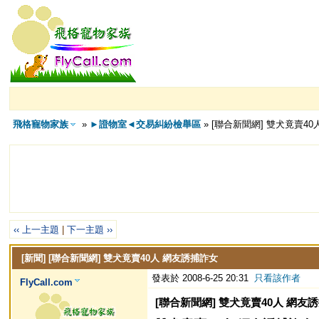
飛格寵物家族
»
►證物室◄交易糾紛檢舉區
» [聯合新聞網] 雙犬竟賣4
‹‹ 上一主題
|
下一主題 ››
[新聞]
[聯合新聞網] 雙犬竟賣40人 網友誘捕詐女
發表於 2008-6-25 20:31
只看該作者
FlyCall.com
[聯合新聞網] 雙犬竟賣40人 網友