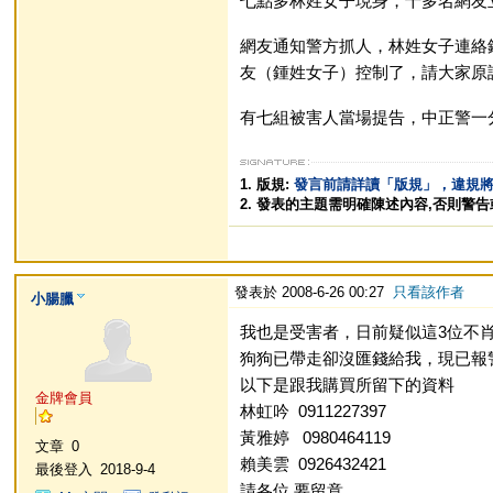
七點多林姓女子現身，十多名網友
網友通知警方抓人，林姓女子連絡
友（鍾姓女子）控制了，請大家原
有七組被害人當場提告，中正警一
1. 版規:
發言前請詳讀「版規」，違規
2. 發表的主題需明確陳述內容,否則警
發表於 2008-6-26 00:27
只看該作者
小腸臘
我也是受害者，日前疑似這3位不肖
狗狗已帶走卻沒匯錢給我，現已報
以下是跟我購買所留下的資料
金牌會員
林虹吟 0911227397
黃雅婷 0980464119
文章
0
賴美雲 0926432421
最後登入
2018-9-4
請各位 要留意