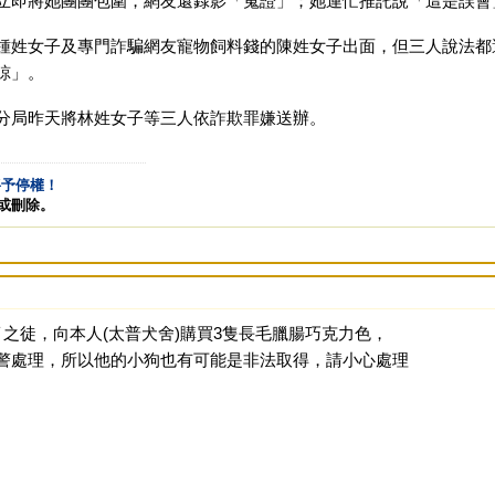
立即將她團團包圍，網友還錄影「蒐證」；她連忙推託說「這是誤會
鍾姓女子及專門詐騙網友寵物飼料錢的陳姓女子出面，但三人說法都
諒」。
分局昨天將林姓女子等三人依詐欺罪嫌送辦。
將予停權！
告或刪除。
之徒，向本人(太普犬舍)購買3隻長毛臘腸巧克力色，
警處理，所以他的小狗也有可能是非法取得，請小心處理