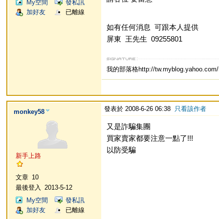
My空間
發私訊
加好友
已離線
如有任何消息 可跟本人提供
屏東 王先生 09255801
我的部落格http://tw.myblog.yahoo.com/
發表於 2008-6-26 06:38
只看該作者
monkey58
又是詐騙集團
買家賣家都要注意一點了!!!
以防受騙
新手上路
文章
10
最後登入
2013-5-12
My空間
發私訊
加好友
已離線