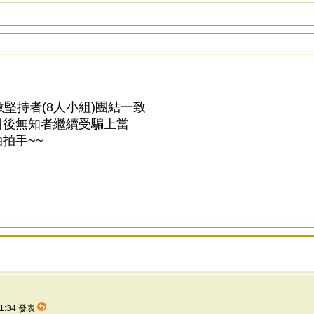
堅持者(8人小組)團結一致
日後無知者繼續受騙上當
拍手~~
11:34 發表