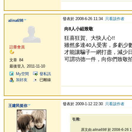
發表於 2008-6-26 11:34
只看該作者
alina698
向8人小組致敬
狂喜狂賀、大快人心!!
雖然多達40人受害，多虧少數
註冊會員
才能讓騙子一網打盡，減少
可謂功德一件，向你們致敬拍
文章
84
最後登入
2011-11-10
My空間
發私訊
加好友
已離線
發表於 2009-1-12 22:30
只看該作者
王建民挺你
引用:
原文由
alina698
於 2008-6-26 