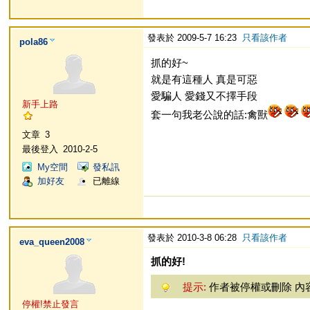
發表於 2009-5-7 16:23
只看該作者
pola86
抓的好~
就是有這種人 真是可惡
愛騙人 愛錢又不擇手段
新手上路
套一句我老公說的話:禽獸
文章
3
最後登入
2010-2-5
My空間
發私訊
加好友
已離線
發表於 2010-3-8 06:28
只看該作者
eva_queen2008
抓的好!
提示:
作者被停權或刪除 內
停權!禁止發言