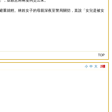
」，並願意將兩隻狗交出來。
避重就輕。林姓女子的母親深夜至警局關切，直說「女兒是被女
TOP
小
中
大
2樓