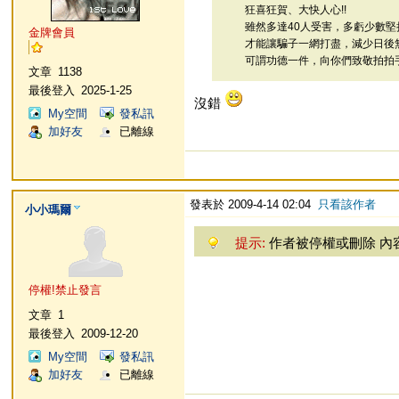
狂喜狂賀、大快人心!!
雖然多達40人受害，多虧少數堅
金牌會員
才能讓騙子一網打盡，減少日後
可謂功德一件，向你們致敬拍拍手~~
文章
1138
最後登入
2025-1-25
沒錯
My空間
發私訊
加好友
已離線
發表於 2009-4-14 02:04
只看該作者
小小瑪爾
提示:
作者被停權或刪除 內
停權!禁止發言
文章
1
最後登入
2009-12-20
My空間
發私訊
加好友
已離線