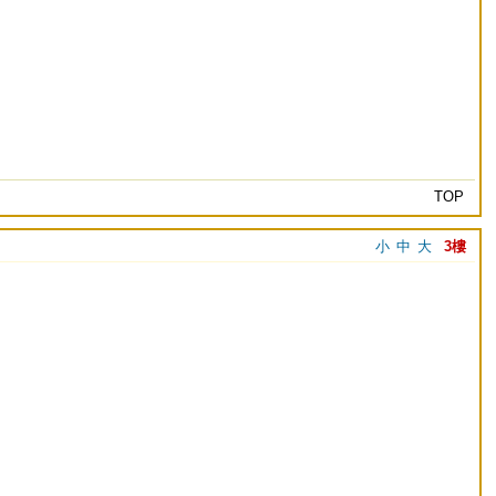
TOP
小
中
大
3樓