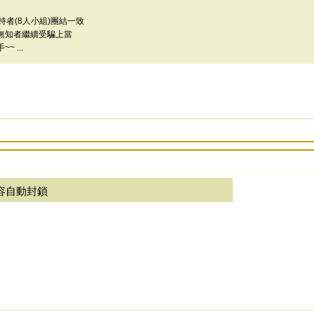
持者(8人小組)團結一致
無知者繼續受騙上當
 ...
容自動封鎖