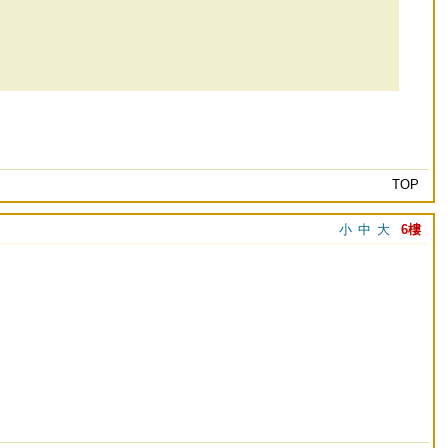
TOP
小
中
大
6樓