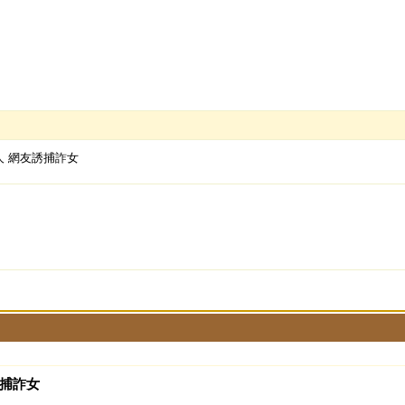
0人 網友誘捕詐女
誘捕詐女