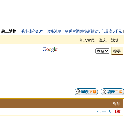
線上購物:
[
毛小孩必BUY
|
節能冰箱
/
冷暖空調舊換新補助3千,最高5千元
]
加入會員
登入
說明
搜尋
列印
小
中
大
1樓