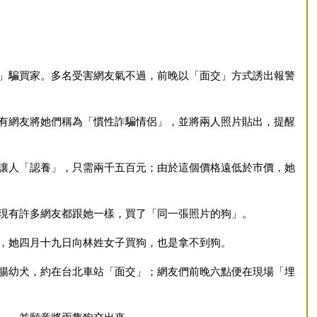
」騙買家。多名受害網友氣不過，前晚以「面交」方式誘出報警
有網友將她們稱為「慣性詐騙情侶」，並將兩人照片貼出，提醒
讓人「認養」，只需兩千五百元；由於這個價格遠低於市價，她
現有許多網友都跟她一樣，買了「同一張照片的狗」。
，她四月十九日向林姓女子買狗，也是拿不到狗。
腸幼犬，約在台北車站「面交」；網友們前晚六點便在現場「埋