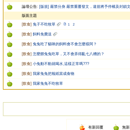
論壇公告:
[版規] 嚴禁分身.嚴禁重覆發文，違規將予停權及封鎖
版面主題
[
飲食
]
兔子不吃牧草
1
2
[
飲食
]
飼料免費送
[
飲食
]
兔兔吃了貓咪的飼料會不會怎麼樣阿？
[
飲食
]
怎麼餵兔兔吃草，又不會弄得亂七八糟的？
[
飲食
]
小兔動不動就喝水,這樣正常嗎???
[
飲食
]
我家兔兔把報紙當成食物
[
飲食
]
我家兔兔不吃牧草
有新回覆
無新