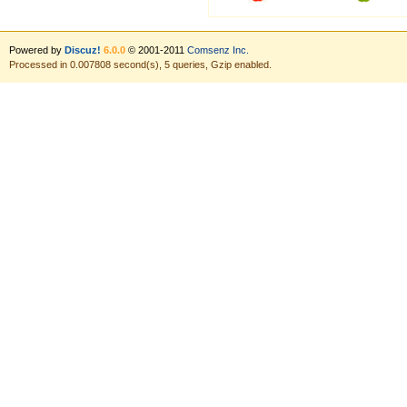
Powered by
Discuz!
6.0.0
© 2001-2011
Comsenz Inc.
Processed in 0.007808 second(s), 5 queries, Gzip enabled.