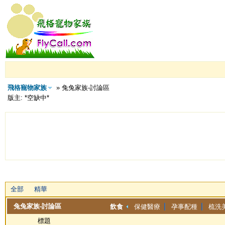
飛格寵物家族
» 兔兔家族-討論區
版主: *空缺中*
全部
精華
兔兔家族-討論區
飲食
保健醫療
孕事配種
梳洗
標題